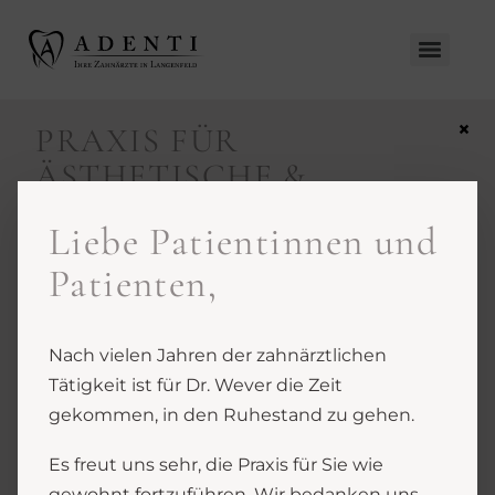
×
PRAXIS FÜR
ÄSTHETISCHE &
GANZHEITLICHE
Liebe Patientinnen und
ZAHNMEDIZIN
Patienten,
IN LANGENFELD.
Für Ihr gesundes und
schönes Lächeln
Nach vielen Jahren der zahnärztlichen
Tätigkeit ist für Dr. Wever die Zeit
Ihr Adenti
gekommen, in den Ruhestand zu gehen.
Praxisteam
Es freut uns sehr, die Praxis für Sie wie
gewohnt fortzuführen. Wir bedanken uns