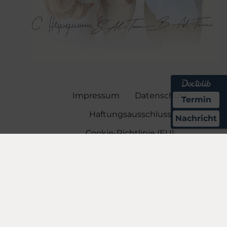
Impressum
Datenschutz
Termin
Haftungsausschluss
Nachricht
Cookie-Richtlinie (EU)
Alle Rechte vorbehalten ADENTI 2026
Code-Vorlage: